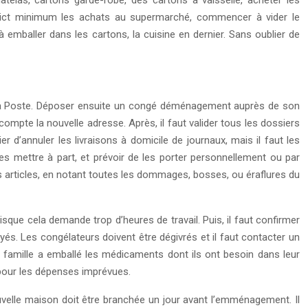
elas, cartons garde-robe, des cartons à vaisselle, acheter les
 strict minimum les achats au supermarché, commencer à vider le
 emballer dans les cartons, la cuisine en dernier. Sans oublier de
ec La Poste. Déposer ensuite un congé déménagement auprès de son
compte la nouvelle adresse. Après, il faut valider tous les dossiers
er d’annuler les livraisons à domicile de journaux, mais il faut les
 les mettre à part, et prévoir de les porter personnellement ou par
 ces articles, en notant toutes les dommages, bosses, ou éraflures du
isque cela demande trop d’heures de travail. Puis, il faut confirmer
yés. Les congélateurs doivent être dégivrés et il faut contacter un
la famille a emballé les médicaments dont ils ont besoin dans leur
 pour les dépenses imprévues.
uvelle maison doit être branchée un jour avant l’emménagement. Il