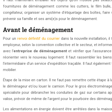
Il faut maintenant emballer les objets qu’on n’utilise pas be
fournitures de déménagement comme les cutters, le film bulle, 
congélateur, organiser un système d’étiquetage des boîtes, faire 
prévenir sa famille et ses ami(e)s pour le déménagement.
Avant le déménagement
Pour un
renvoi définitif du courrier
dans la nouvelle installation,
employeur, selon la convention collective et le secteur, et informe
avec l’
entreprise de déménagement
et vérifier que l’assurance
réorienter vers le nouveau logement. Il faut rassembler les biens 
l’intermédiaire d’un service d’expédition traçable. Il faut égalemen
mobilier.
Étape de la mise en carton. Il ne faut pas remettre cette étape à l
le déménageur et/ou louer le camion. Pour le gros électroménager, 
spécialiste pour débrancher les conduites de gaz sur certains app
valise, prévoir de même de l’argent pour le pourboire des déménag
Les alimentations en énergie doivent être arrêtées dans la maiso