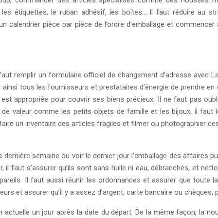
aucoup, commander des articles spécialisés comme des housses mat
les étiquettes, le ruban adhésif, les boîtes… Il faut réduire au
un calendrier pièce par pièce de l’ordre d’emballage et commencer à
 il faut remplir un formulaire officiel de changement d’adresse av
r ainsi tous les fournisseurs et prestataires d’énergie de prendre en 
 est appropriée pour couvrir ses biens précieux. Il ne faut pas oubli
de valeur comme les petits objets de famille et les bijoux, il faut
t faire un inventaire des articles fragiles et filmer ou photographier
a dernière semaine ou voir le dernier jour l’emballage des affaires pu
il faut s’assurer qu’ils sont sans huile ni eau, débranchés, et netto
areils. Il faut aussi réunir les ordonnances et assurer que toute 
eurs et assurer qu’il y a assez d’argent, carte bancaire ou chèques,
n actuelle un jour après la date du départ. De la même façon, la no