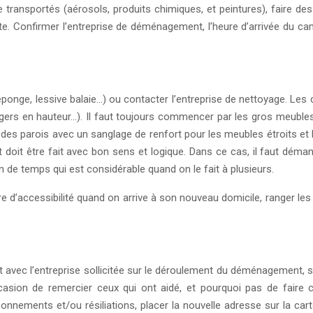
 transportés (aérosols, produits chimiques, et peintures), faire de
te. Confirmer l’entreprise de déménagement, l’heure d’arrivée du cam
, éponge, lessive balaie…) ou contacter l’entreprise de nettoyage. Les
s légers en hauteur…). Il faut toujours commencer par les gros meubl
 des parois avec un sanglage de renfort pour les meubles étroits et h
oit être fait avec bon sens et logique. Dans ce cas, il faut déman
de temps qui est considérable quand on le fait à plusieurs.
rdre d’accessibilité quand on arrive à son nouveau domicile, ranger l
int avec l’entreprise sollicitée sur le déroulement du déménagement, 
casion de remercier ceux qui ont aidé, et pourquoi pas de faire
nnements et/ou résiliations, placer la nouvelle adresse sur la carte